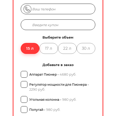
Выберите объем
15 л
17 л
22 л
30 л
Добавьте в заказ
4680 руб.
Аппарат Пионер -
Регулятор мощности для Пионера -
2290 руб.
980 руб.
Угольная колонна -
980 руб.
Попугай -