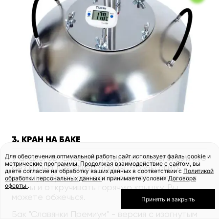
3. КРАН НА БАКЕ
Для обеспечения оптимальной работы сайт использует файлы cookie и
У аналогов "Славянки Премиум" перегонный куб
метрические программы. Продолжая взаимодействие с сайтом, вы
без крана для слива барды. Чтобы слить
даёте согласие на обработку ваших данных в соответствии с
Политикой
кипящую брагу, придется снимать аппарат с
обработки персональных данных
и принимаете условия
Договора
оферты
.
плиты и откручивать горячую крышку. Вы
можете обжечься.
Принять и закрыть
Бак "Славянки Премиум" - версия с изогнутым